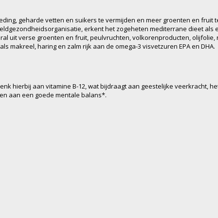
ding, geharde vetten en suikers te vermijden en meer groenten en fruit t
eldgezondheidsorganisatie, erkent het zogeheten mediterrane dieet als 
ral uit verse groenten en fruit, peulvruchten, volkorenproducten, olijfolie,
zoals makreel, haring en zalm rijk aan de omega-3 visvetzuren EPA en DHA.
 hierbij aan vitamine B-12, wat bijdraagt aan geestelijke veerkracht, h
gen aan een goede mentale balans*.