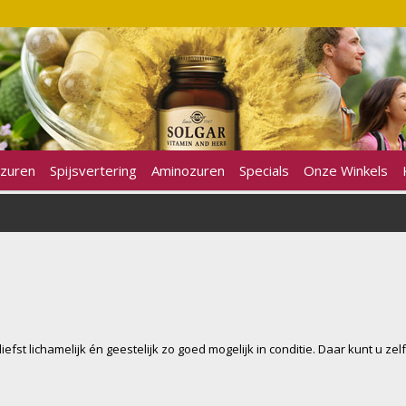
zuren
Spijsvertering
Aminozuren
Specials
Onze Winkels
fst lichamelijk én geestelijk zo goed mogelijk in conditie. Daar kunt u zel