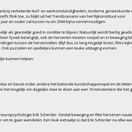
ankzij verbeterde leef- en werkomstandigheden, moderne geneeskunde 
 flink toe, zo blijkt uit het Trendscenario van het Rijksinstituut voor
jaar en ouder zal tussen nu en 2040 bijna verviervoudigen.
jk als geestelijk goed in conditie te blijven. Natuurlijk wordt hierbij ge
alleen fysiek belangrijk, ook de hersenen moeten soepel en in beweging b
ingen tussen de hersencellen. Blijf dus zo lang mogelijk lezen, films k
. Ook puzzelen en spelletjes kunnen een leuke uitdaging vormen.
ndje kunnen helpen:
ax en bevat onder andere het bekende boodschappenspel en de letterwir
is het mogelijk om dagelijks mee te doen aan een 10-minutentest die het 
 neuropsychologie Erik Scherder. Omdat beweging en fitte hersenen nauw m
om te gaan wandelen. Een leuk extraatje is dat Erik Scherder na elke wan