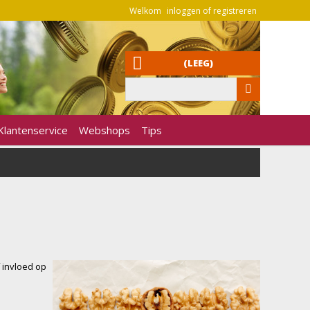
Welkom
inloggen of registreren
(LEEG)
Klantenservice
Webshops
Tips
f invloed op