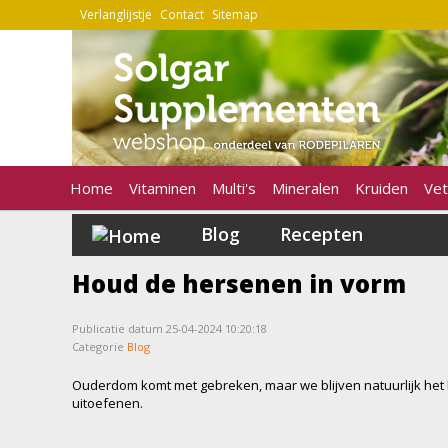
Verlanglijstje
Contact
Sitemap
Home
Vitaminen
Multi's
Mineralen
Kruiden
Vet
Blog
Recepten
Houd de hersenen in vorm
Publicatie datum 25-04-2024 10:20:18
Categorie
Blog
Ouderdom komt met gebreken, maar we blijven natuurlijk het lie
uitoefenen.