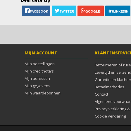
Deel deze tip
FACEBOOK
TWITTER
GOOGLE+
LINKEDIN
MIJN ACCOUNT
KLANTENSERVIC
Mijn bestellingen
Retourneren of ruil
Mijn creditnota's
Levertijd en verzen
Mijn adressen
Garantie en klachte
Mijn gegevens
Betaalmethodes
Mijn waardebonnen
Contact
Algemene voorwaa
Privacy verklaring 
Cookie verklaring