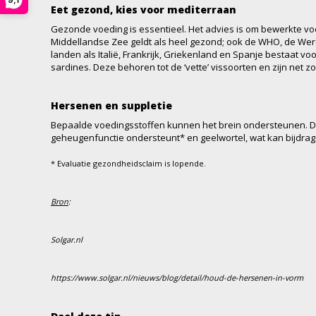
Eet gezond, kies voor mediterraan
Gezonde voeding is essentieel. Het advies is om bewerkte voe
Middellandse Zee geldt als heel gezond; ook de WHO, de Wer
landen als Italië, Frankrijk, Griekenland en Spanje bestaat voo
sardines. Deze behoren tot de ‘vette’ vissoorten en zijn net 
Hersenen en suppletie
Bepaalde voedingsstoffen kunnen het brein ondersteunen. Denk
geheugenfunctie ondersteunt* en geelwortel, wat kan bijdra
* Evaluatie gezondheidsclaim is lopende.
Bron
:
Solgar.nl
https://www.solgar.nl/nieuws/blog/detail/houd-de-hersenen-in-vorm