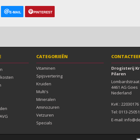
E-MAIL
PINTEREST
E
CATEGORIEËN
CONTACTEE
Vitaminen
Drogisterij K
en
Pilaren
Spijsvertering
dkosten
Lombardstraat 
Kruiden
n
4461 AG Goes

Multi's
Nederland

Mineralen
Aminozuren
rden
Tel: 0113-25051
Vetzuren
& AVG
E-mail:
info@de
Specials