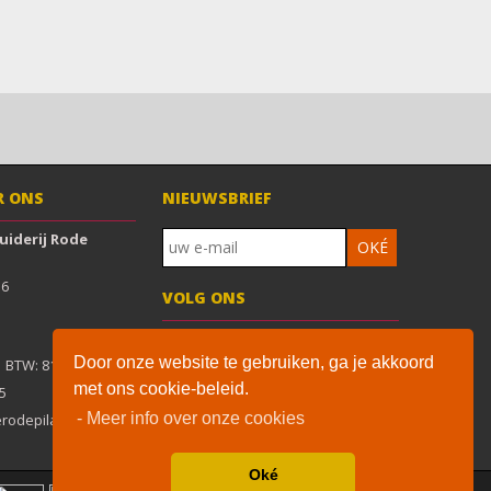
R ONS
NIEUWSBRIEF
ruiderij Rode
6

VOLG ONS
Door onze website te gebruiken, ga je akkoord
met ons cookie-beleid.
De waardering van www.solgar-
5
supplementen.nl/ bij
WebwinkelKeur
- Meer info over onze cookies
rodepilaren.nl
Reviews
is 9.1/10 gebaseerd op 39
reviews.
Oké