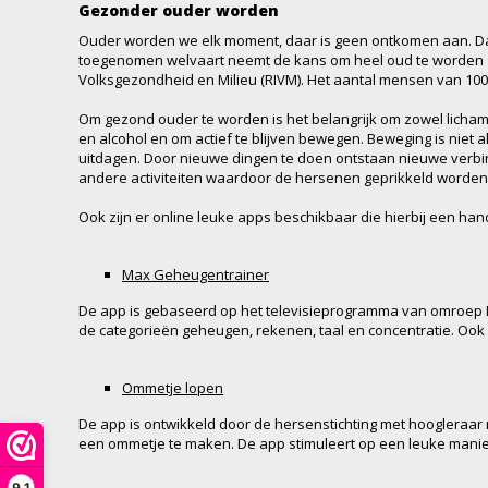
Gezonder ouder worden
Ouder worden we elk moment, daar is geen ontkomen aan. D
toegenomen welvaart neemt de kans om heel oud te worden zelfs
Volksgezondheid en Milieu (RIVM). Het aantal mensen van 100 
Om gezond ouder te worden is het belangrijk om zowel lichameli
en alcohol en om actief te blijven bewegen. Beweging is niet 
uitdagen. Door nieuwe dingen te doen ontstaan nieuwe verbind
andere activiteiten waardoor de hersenen geprikkeld worden
Ook zijn er online leuke apps beschikbaar die hierbij een ha
Max Geheugentrainer
De app is gebaseerd op het televisieprogramma van omroep M
de categorieën geheugen, rekenen, taal en concentratie. Ook 
Ommetje lopen
De app is ontwikkeld door de hersenstichting met hoogleraar
een ommetje te maken. De app stimuleert op een leuke manier 
9,1