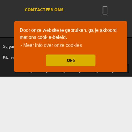
CONTACTEER ONS
De waardering van www.solgar-
supplementen.nl/ bij
WebwinkelKeur
Door onze website te gebruiken, ga je akkoord
Reviews
is 9.1/10 gebaseerd op 39 reviews.
met ons cookie-beleid.
- Meer info over onze cookies
Solgar-Supplementen.nl onderdeel van Drogisterij / Kruiderij Rode
Pilaren © 2020.
Oké