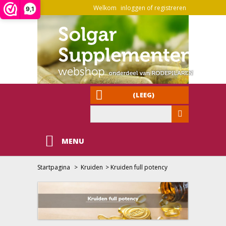
Welkom
inloggen of registreren
9,1
(LEEG)
MENU
Startpagina
>
Kruiden
>
Kruiden full potency