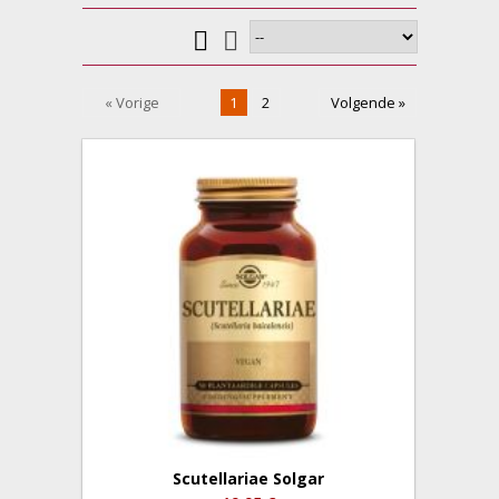
« Vorige
1
2
Volgende »
Scutellariae Solgar