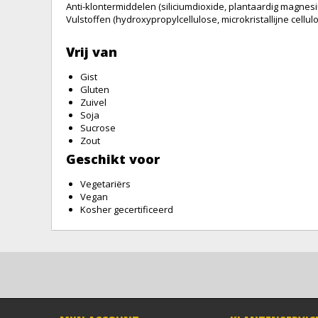
Anti-klontermiddelen (
siliciumdioxide
,
plantaardig magnes
Vulstoffen (
hydroxypropylcellulose
,
microkristallijne cellul
Vrij van
Gist
Gluten
Zuivel
Soja
Sucrose
Zout
Geschikt voor
Vegetariërs
Vegan
Kosher gecertificeerd