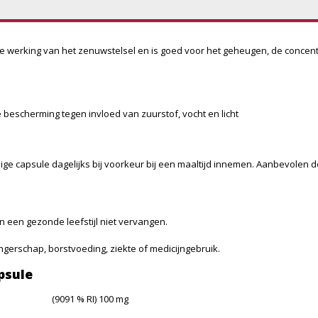
 de werking van het zenuwstelsel en is goed voor het geheugen, de concen
bescherming tegen invloed van zuurstof, vocht en licht
 capsule dagelijks bij voorkeur bij een maaltijd innemen. Aanbevolen do
een gezonde leefstijl niet vervangen.
erschap, borstvoeding, ziekte of medicijngebruik.
psule
(9091 % RI) 100 mg