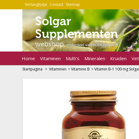
Verlanglijstje
Contact
Sitemap
Home
Vitaminen
Multi's
Mineralen
Kruiden
Vet
Startpagina
>
Vitaminen
>
Vitamine B
>
Vitamin B-1 100 mg Solga