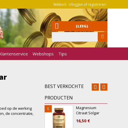
Welkom
inloggen of registreren
(LEEG)
Klantenservice
Webshops
Tips
ar
BEST VERKOCHTE
PRODUCTEN
Magnesium
vloed op de werking
1
6
Citraat Solgar
n, de concentratie,
16,50 €