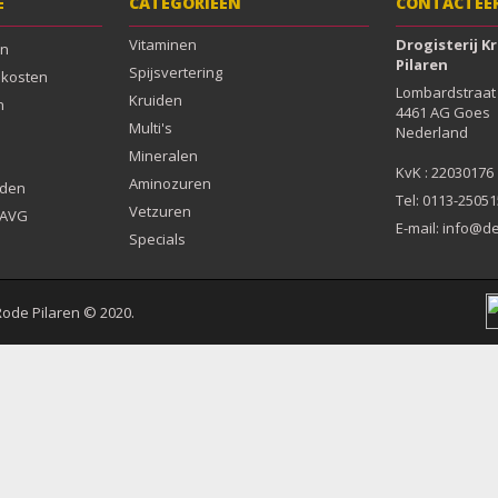
E
CATEGORIEËN
CONTACTEE
Vitaminen
Drogisterij K
en
Pilaren
Spijsvertering
dkosten
Lombardstraat 
Kruiden
n
4461 AG Goes

Multi's
Nederland

Mineralen
Aminozuren
rden
Tel: 0113-25051
Vetzuren
& AVG
E-mail:
info@de
Specials
Rode Pilaren © 2020.