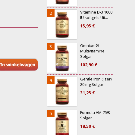
Vitamine D-3 1000
2
7
IU softgels Uit...
15,95 €
Omnium®
3
8
Multivitamine
Solgar
102,90 €
Gentle Iron (IJzer)
4
20 mg Solgar
31,25 €
Formula VM-75®
5
Solgar
18,50 €