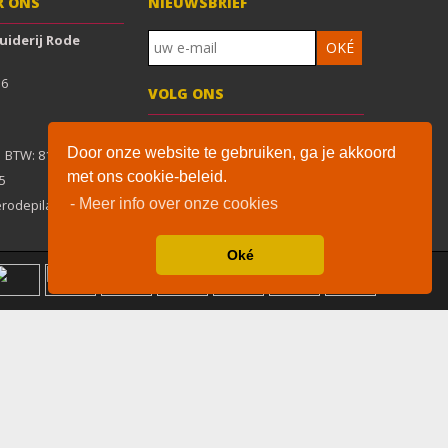
R ONS
NIEUWSBRIEF
ruiderij Rode
6

VOLG ONS
Door onze website te gebruiken, ga je akkoord
met ons cookie-beleid.
De waardering van www.solgar-
5
supplementen.nl/ bij
WebwinkelKeur
- Meer info over onze cookies
rodepilaren.nl
Reviews
is 9.1/10 gebaseerd op 39
reviews.
Oké