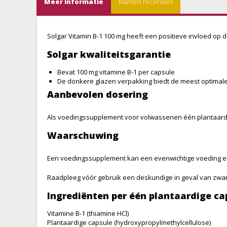
Meer informatie
Klanten recensies
Solgar Vitamin B-1 100 mg heeft een positieve invloed op
Solgar kwaliteitsgarantie
Bevat 100 mg vitamine B-1 per capsule
De donkere glazen verpakking biedt de meest optimale 
Aanbevolen dosering
Als voedingssupplement voor volwassenen één plantaardige
Waarschuwing
Een voedingssupplement kan een evenwichtige voeding en 
Raadpleeg vóór gebruik een deskundige in geval van zwang
Ingrediënten per één plantaardige ca
Vitamine B-1
(thiamine HCl)
Plantaardige capsule (
hydroxypropylmethylcellulose
)